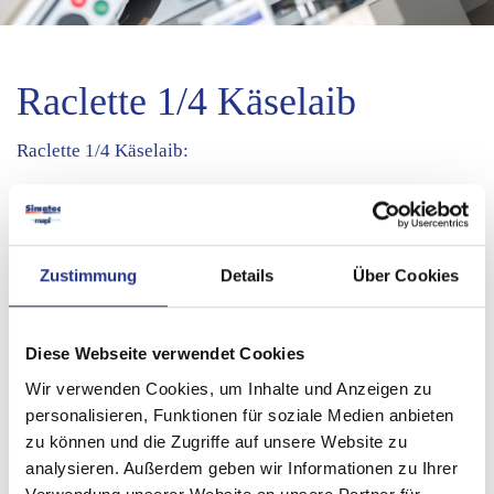
Raclette 1/4 Käselaib
Raclette 1/4 Käselaib:
- Edelstahlgehäuse mit Epoxidbeschichtung
- Heizung gekippt / schräg
Zustimmung
Details
Über Cookies
- Käsestützte schwenkbar
- Leistung: 500 Watt / 230 V
Diese Webseite verwendet Cookies
- Abmessungen: mm 242 x 285 x 333 (B x T x H)
Wir verwenden Cookies, um Inhalte und Anzeigen zu
- Gewicht: 2,7 kg
personalisieren, Funktionen für soziale Medien anbieten
zu können und die Zugriffe auf unsere Website zu
Weitere Informationen:
info@mapi-bz.it
analysieren. Außerdem geben wir Informationen zu Ihrer