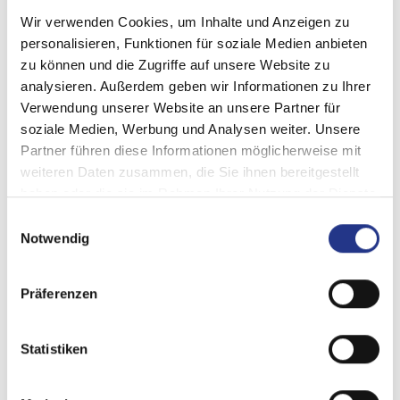
Wir verwenden Cookies, um Inhalte und Anzeigen zu
Betäubungszange
personalisieren, Funktionen für soziale Medien anbieten
zu können und die Zugriffe auf unsere Website zu
- Betäubungszange mit Schenkel aus Edelstahl mit
analysieren. Außerdem geben wir Informationen zu Ihrer
Kunststoffgriffen - Schalterlose Bedienung - Gute...
Verwendung unserer Website an unsere Partner für
soziale Medien, Werbung und Analysen weiter. Unsere
mehr
Partner führen diese Informationen möglicherweise mit
weiteren Daten zusammen, die Sie ihnen bereitgestellt
haben oder die sie im Rahmen Ihrer Nutzung der Dienste
gesammelt haben.
Einwilligungsauswahl
Notwendig
Präferenzen
Statistiken