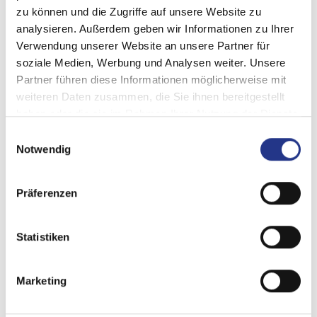
zu können und die Zugriffe auf unsere Website zu
analysieren. Außerdem geben wir Informationen zu Ihrer
Verwendung unserer Website an unsere Partner für
soziale Medien, Werbung und Analysen weiter. Unsere
Partner führen diese Informationen möglicherweise mit
weiteren Daten zusammen, die Sie ihnen bereitgestellt
haben oder die sie im Rahmen Ihrer Nutzung der Dienste
gesammelt haben.
Einwilligungsauswahl
Notwendig
Schlitztoaster
Toaster mit Zange: Klassischer italienischer Toaster für
Präferenzen
Sandwiches mit dazugehöriger Zange, vielseitig und mit
ikonischem Design, ursprünglich für den professionellen
Gebrauch konzipiert. Jeder einzelne Ofen verfügt...
Statistiken
mehr
Marketing