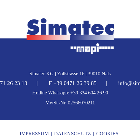
Simatec KG | Zollstrasse 16 | 39010 Nals
0471 26 23 13 | F +39 0471 26 39 85 |
info@sima
Hotline Whatsapp: +39 334 604 26 90
MwSt.-Nr. 02566070211
IMPRESSUM
|
DATENSCHUTZ
|
COOKIES