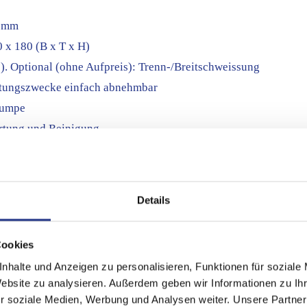
0 mm
x 180 (B x T x H)
. Optional (ohne Aufpreis): Trenn-/Breitschweissung
artungszwecke einfach abnehmbar
pumpe
rtung und Reinigung
programm
Details
ter Deckel
Cookies
eren Verarbeitungszyklus und bessere Produktplatzierung
nhalte und Anzeigen zu personalisieren, Funktionen für soziale
Website zu analysieren. Außerdem geben wir Informationen zu I
r soziale Medien, Werbung und Analysen weiter. Unsere Partner