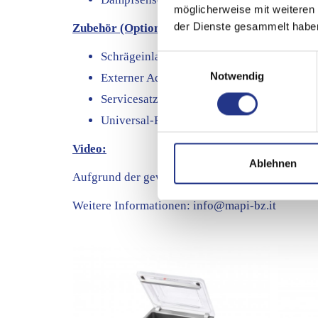
möglicherweise mit weiteren
der Dienste gesammelt habe
Zubehör (Optional gegen Aufpreis):
Schrägeinlage (zum Vakuumverpacken von 
Einwilligungsauswahl
Notwendig
Externer Adapter (zum Vakuumieren in Ga
Servicesatz für Standardwartung
Universal-Rollgestell
Video:
Ablehnen
Aufgrund der gewählten Cookie-Einstellungen we
Weitere Informationen:
info@mapi-bz.it