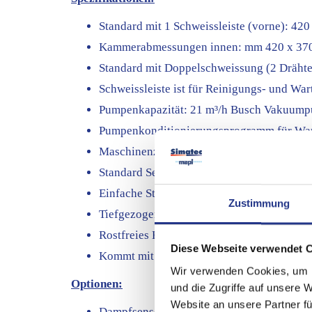
Standard mit 1 Schweissleiste (vorne): 42
Kammerabmessungen innen: mm 420 x 370 
Standard mit Doppelschweissung (2 Drähte)
Schweissleiste ist für Reinigungs- und W
Pumpenkapazität: 21 m³/h Busch Vakuum
Pumpenkonditionierungsprogramm für Wa
Maschinenzyklus: 15 - 35 Sekunden
Standard Sensorsteuerung mit 1 Vorwahl
Einfache Steuerschnittstelle
Zustimmung
Tiefgezogene, rostfreie Edelstahlkammer
Rostfreies Edelstahlchassis und transparen
Diese Webseite verwendet 
Kommt mit Einlegeplatte für einen schnell
Wir verwenden Cookies, um I
Optionen:
und die Zugriffe auf unsere 
Website an unsere Partner fü
Dampfsensor