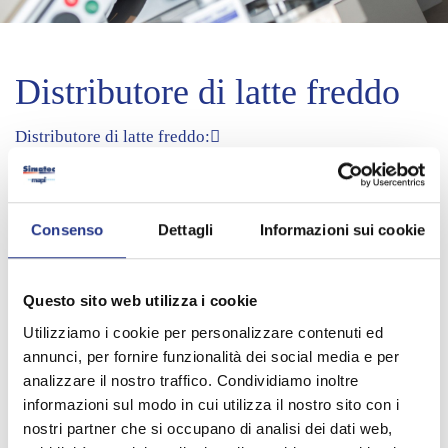
Distributore di latte freddo
Distributore di latte freddo:
- Capacità: 4 litri
- Raffeddamento tramite cubetti di ghiaccio
Consenso
Dettagli
Informazioni sui cookie
- Dimensione: mm 190 x 320 x 420 h
- Peso: 6 kg
Questo sito web utilizza i cookie
Utilizziamo i cookie per personalizzare contenuti ed
- Compreso: medaglione e catena
annunci, per fornire funzionalità dei social media e per
Ulteriori informazioni:
info@mapi-bz.it
analizzare il nostro traffico. Condividiamo inoltre
informazioni sul modo in cui utilizza il nostro sito con i
nostri partner che si occupano di analisi dei dati web,