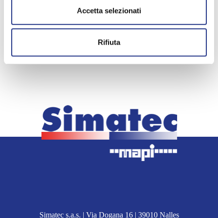
Accetta selezionati
< indietro
Distributore di latte
Rifiuta
Simatec s.a.s. | Via Dogana 16 | 39010 Nalles