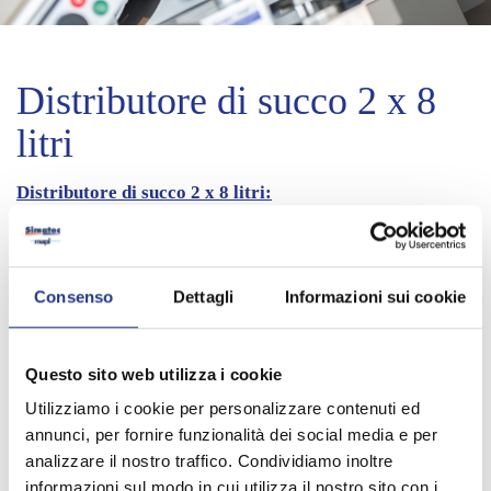
Distributore di succo 2 x 8
litri
Distributore di succo 2 x 8 litri:
- Contenitore in ABS
- Capacità: 2 x 8 litri
Consenso
Dettagli
Informazioni sui cookie
- Mantenitore di raffreddamento in acciaio inox
- Rubinetto rimovibile con protezione antigoccia
Questo sito web utilizza i cookie
Utilizziamo i cookie per personalizzare contenuti ed
- Dimensione: mm 470 x 485 x 560 h
annunci, per fornire funzionalità dei social media e per
- Peso: 10,13 kg
analizzare il nostro traffico. Condividiamo inoltre
informazioni sul modo in cui utilizza il nostro sito con i