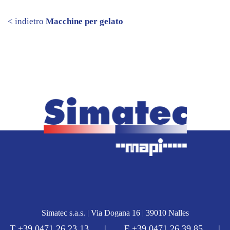
< indietro
Macchine per gelato
Simatec s.a.s. | Via Dogana 16 | 39010 Nalles
T +39 0471 26 23 13 | F +39 0471 26 39 85 |