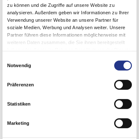
zu können und die Zugriffe auf unsere Website zu
analysieren. Außerdem geben wir Informationen zu Ihrer
Verwendung unserer Website an unsere Partner für
soziale Medien, Werbung und Analysen weiter. Unsere
Partner führen diese Informationen möglicherweise mit
weiteren Daten zusammen, die Sie ihnen bereitgestellt
haben oder die sie im Rahmen Ihrer Nutzung der Dienste
gesammelt haben.
Teigauswalzmaschine (ohne
Einwilligungsauswahl
Notwendig
Schneidaufsätze)
Teigauswalzmaschine 2300/SP30-40, hochpräzise ausgestattet
mit Edelstahlwalzen von 300 oder 400 mm Breite, je nach
Präferenzen
Teigtyp entsprechend gerillt. Dank dieser Rillen bekommt der
Teig eine leicht raue Oberfläche, an der die Soßen...
Statistiken
mehr
Marketing