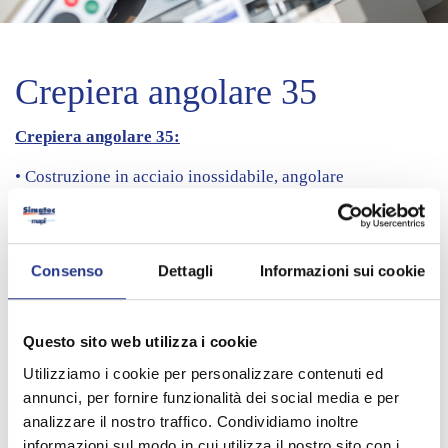
Crepiera angolare 35
Crepiera angolare 35:
• Costruzione in acciaio inossidabile, angolare
• Piastra in ghisa Ø350 mm, superficie finemente lavorata
• Temperatura regolabile in continuo da 60 ° C a 300 ° C
Consenso
Dettagli
Informazioni sui cookie
• Termostato di sicurezza
• Potenza: 2,2 kW / 230 V
Questo sito web utilizza i cookie
Utilizziamo i cookie per personalizzare contenuti ed
• Dimensioni: L 390 x D 400 x H 190 mm
annunci, per fornire funzionalità dei social media e per
• Peso: 13 Kg
analizzare il nostro traffico. Condividiamo inoltre
informazioni sul modo in cui utilizza il nostro sito con i